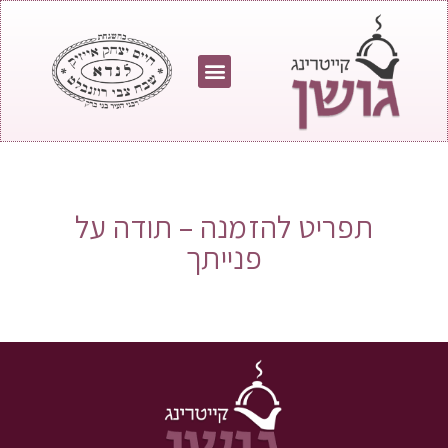
מחירון גושן
צור קשר
התפריט שלנו
עמוד הבית
בין שירותנו
תפריט להזמנה – תודה על
פנייתך